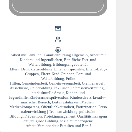
Arbeit mit Familien | Familienbildung allgemein
,
Arbeit mit
Kindern und Jugendlichen
,
Berufliche Fort- und
Weiterbildung
,
Bildungsangebote für
Eltern
,
Demokratiebildung
,
Ehrenamtsprojekte
,
Eltern-Baby-
Gruppen
,
Eltern-Kind-Gruppen
,
Fort- und
Weiterbildung
,
Frühe
Hilfen
,
Gemeindearbeit
,
Gemeinwesenarbeit
,
Gremienarbeit |
Ausschüsse
,
Grundbildung
,
Inklusion
,
Interessenvertretung
,
I
nterkulturelle Arbeit
,
Kinder- und
Jugendhilfe
,
Kinderarmutsprävention
,
Kinderschutz
,
kreativ- |
musischer Bereich
,
Leitungstätigkeit
,
Medien |
Medienkompetenz
,
Öffentlichkeitsarbeit
,
Partizipation
,
Perso
nalentwicklung | Teamentwicklung
,
politische
Bildung
,
Prävention
,
Projektmanagement
,
Qualitätsmanagem
ent
,
religiöse Bildung
,
sozialraumbezogene
Arbeit
,
Vereinbarkeit Familien und Beruf