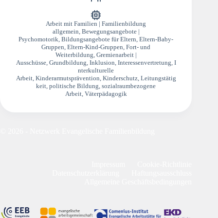
Arbeit mit Familien | Familienbildung
allgemein
,
Bewegungsangebote |
Psychomotorik
,
Bildungsangebote für Eltern
,
Eltern-Baby-
Gruppen
,
Eltern-Kind-Gruppen
,
Fort- und
Weiterbildung
,
Gremienarbeit |
Ausschüsse
,
Grundbildung
,
Inklusion
,
Interessenvertretung
,
I
nterkulturelle
Arbeit
,
Kinderarmutsprävention
,
Kinderschutz
,
Leitungstätig
keit
,
politische Bildung
,
sozialraumbezogene
Arbeit
,
Väterpädagogik
© 2026 - Netzwerk Evangelische Familienbildung
Impressum
Cookie-Richtlinie
Datenschutzerklärung
Haftungsausschluss
Allgemeine Geschäftsbedingungen