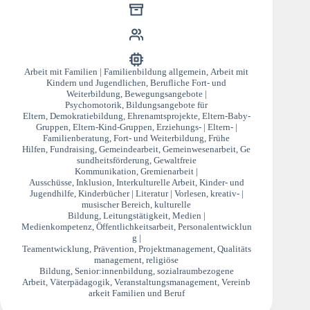
Arbeit mit Familien | Familienbildung allgemein
,
Arbeit mit
Kindern und Jugendlichen
,
Berufliche Fort- und
Weiterbildung
,
Bewegungsangebote |
Psychomotorik
,
Bildungsangebote für
Eltern
,
Demokratiebildung
,
Ehrenamtsprojekte
,
Eltern-Baby-
Gruppen
,
Eltern-Kind-Gruppen
,
Erziehungs- | Eltern- |
Familienberatung
,
Fort- und Weiterbildung
,
Frühe
Hilfen
,
Fundraising
,
Gemeindearbeit
,
Gemeinwesenarbeit
,
Ge
sundheitsförderung
,
Gewaltfreie
Kommunikation
,
Gremienarbeit |
Ausschüsse
,
Inklusion
,
Interkulturelle Arbeit
,
Kinder- und
Jugendhilfe
,
Kinderbücher | Literatur | Vorlesen
,
kreativ- |
musischer Bereich
,
kulturelle
Bildung
,
Leitungstätigkeit
,
Medien |
Medienkompetenz
,
Öffentlichkeitsarbeit
,
Personalentwicklun
g |
Teamentwicklung
,
Prävention
,
Projektmanagement
,
Qualitäts
management
,
religiöse
Bildung
,
Senior:innenbildung
,
sozialraumbezogene
Arbeit
,
Väterpädagogik
,
Veranstaltungsmanagement
,
Vereinb
arkeit Familien und Beruf