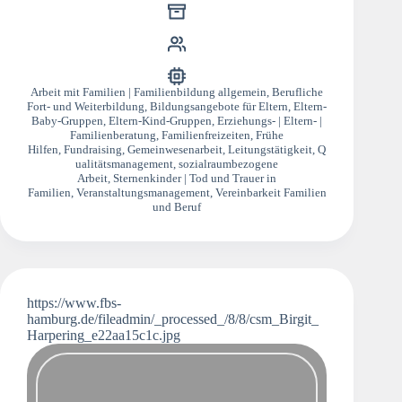
Arbeit mit Familien | Familienbildung allgemein
,
Berufliche
Fort- und Weiterbildung
,
Bildungsangebote für Eltern
,
Eltern-
Baby-Gruppen
,
Eltern-Kind-Gruppen
,
Erziehungs- | Eltern- |
Familienberatung
,
Familienfreizeiten
,
Frühe
Hilfen
,
Fundraising
,
Gemeinwesenarbeit
,
Leitungstätigkeit
,
Q
ualitätsmanagement
,
sozialraumbezogene
Arbeit
,
Sternenkinder | Tod und Trauer in
Familien
,
Veranstaltungsmanagement
,
Vereinbarkeit Familien
und Beruf
https://www.fbs-
hamburg.de/fileadmin/_processed_/8/8/csm_Birgit_
Harpering_e22aa15c1c.jpg