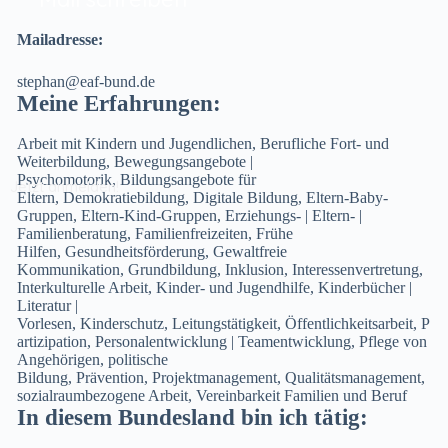
Mailadresse:
stephan@eaf-bund.de
Meine Erfahrungen:
Arbeit mit Kindern und Jugendlichen
,
Berufliche Fort- und
Weiterbildung
,
Bewegungsangebote |
Psychomotorik
,
Bildungsangebote für
Jetzt anmelden!
Eltern
,
Demokratiebildung
,
Digitale Bildung
,
Eltern-Baby-
Gruppen
,
Eltern-Kind-Gruppen
,
Erziehungs- | Eltern- |
Familienberatung
,
Familienfreizeiten
,
Frühe
Hilfen
,
Gesundheitsförderung
,
Gewaltfreie
Kommunikation
,
Grundbildung
,
Inklusion
,
Interessenvertretung
,
Interkulturelle Arbeit
,
Kinder- und Jugendhilfe
,
Kinderbücher |
Literatur |
Vorlesen
,
Kinderschutz
,
Leitungstätigkeit
,
Öffentlichkeitsarbeit
,
P
artizipation
,
Personalentwicklung | Teamentwicklung
,
Pflege von
Angehörigen
,
politische
Bildung
,
Prävention
,
Projektmanagement
,
Qualitätsmanagement
,
sozialraumbezogene Arbeit
,
Vereinbarkeit Familien und Beruf
In diesem Bundesland bin ich tätig: